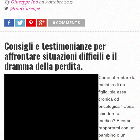
By
Giuseppe Ino
on 7 ottobre 2017
@InoGiuseppe
0 COMMENTS
Consigli e testimonianze per
affrontare situazioni difficili e il
dramma della perdita.
Come affrontare la
malattia di un
figlio, sia essa
cronica od
oncologica? Cosa
chiedere al
medico? E come
rapportarsi con un
bambino o un