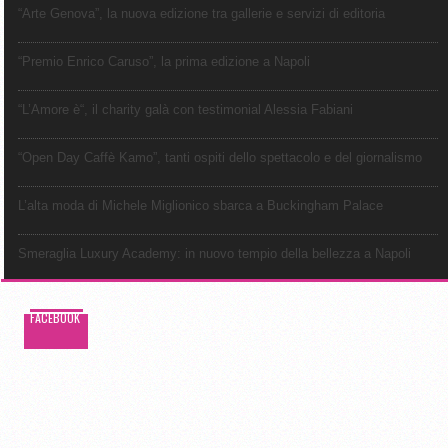
“Arte Genova”, la nuova edizione tra gallerie e servizi di editoria
“Premio Enrico Caruso”, la prima edizione a Napoli
“L’Amore è“, il charity galà con testimonial Alessia Fabiani
“Open Day Caffè Kamo”, tanti ospiti dello spettacolo e del giornalismo
L’alta moda di Michele Miglionico sbarca a Buckingham Palace
Smeraglia Luxury Academy: in nuovo tempio della bellezza a Napoli
FACEBOOK