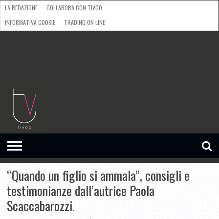
LA REDAZIONE
COLLABORA CON TIVOO
INFORMATIVA COOKIE
TRADING ON LINE
HOME
TELEVISIONE
TIVOO
MAGSHOP
CARTOONMAG
MAGAZINE
MUSICA
“Quando un figlio si ammala”, consigli e
testimonianze dall’autrice Paola
Scaccabarozzi.