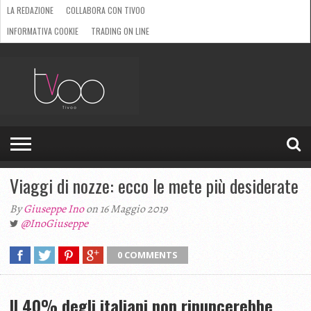
LA REDAZIONE
COLLABORA CON TIVOO
INFORMATIVA COOKIE
TRADING ON LINE
HOME
TELEVISIONE
LIFESTYLE
BOOKMAG
TIVOO
MAGAZINE
GIOCHI
Viaggi di nozze: ecco le mete più desiderate
By
Giuseppe Ino
on 16 Maggio 2019
@InoGiuseppe
0 COMMENTS
Il 40% degli italiani non rinuncerebbe