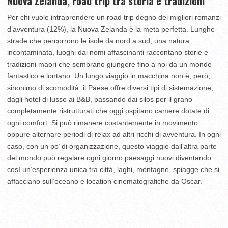
Nuova Zelanda, road trip tra storia e tradizioni
Per chi vuole intraprendere un road trip degno dei migliori romanzi
d’avventura (12%), la Nuova Zelanda è la meta perfetta. Lunghe
strade che percorrono le isole da nord a sud, una natura
incontaminata, luoghi dai nomi affascinanti raccontano storie e
tradizioni maori che sembrano giungere fino a noi da un mondo
fantastico e lontano. Un lungo viaggio in macchina non è, però,
sinonimo di scomodità: il Paese offre diversi tipi di sistemazione,
dagli hotel di lusso ai B&B, passando dai silos per il grano
completamente ristrutturati che oggi ospitano camere dotate di
ogni comfort. Si può rimanere costantemente in movimento
oppure alternare periodi di relax ad altri ricchi di avventura. In ogni
caso, con un po’ di organizzazione, questo viaggio dall’altra parte
del mondo può regalare ogni giorno paesaggi nuovi diventando
così un’esperienza unica tra città, laghi, montagne, spiagge che si
affacciano sull’oceano e location cinematografiche da Oscar.