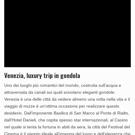
Venezia, luxury trip in gondola
Uno dei luoghi più romantici del mondo, costruita sull’acqua e
attraversata da canali sui quali scivolano eleganti gondole:
Venezia è una delle città da vedere almeno una volta nella vita e il
viaggio di nozze è un’ottima occasione per realizzare questo
desiderio. Dall’imponente Basilica di San Marco al Ponte di Rialto,
dall’Hotel Danieli, che ospita spesso star internazionali, al Casino
nel quale si tenta la fortuna in abiti da sera, la città del Festival del
Cinema è il viaggio ideale all’insegna del lusso e dell’eleganza che