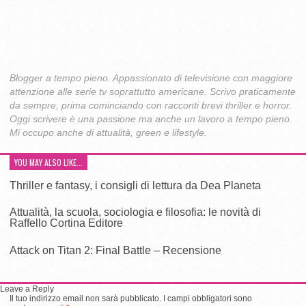
Twitter
(Si
(Si
apre
apre
in
in
una
una
nuova
Blogger a tempo pieno. Appassionato di televisione con maggiore
nuova
finestra)
attenzione alle serie tv soprattutto americane. Scrivo praticamente
finestra)
da sempre, prima cominciando con racconti brevi thriller e horror.
Oggi scrivere è una passione ma anche un lavoro a tempo pieno.
Mi occupo anche di attualità, green e lifestyle.
YOU MAY ALSO LIKE...
Thriller e fantasy, i consigli di lettura da Dea Planeta
Attualità, la scuola, sociologia e filosofia: le novità di
Raffello Cortina Editore
Attack on Titan 2: Final Battle – Recensione
Leave a Reply
Il tuo indirizzo email non sarà pubblicato.
I campi obbligatori sono