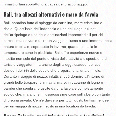
rimasti orfani soprattutto a causa del bracconaggio.
Bali, tra alloggi alternativi e mare da favola
Bali: paradiso fatto di spiagge da cartolina, mare cristallino e
risaie. Quest’isola dell’Indonesia è uno dei luoghi più noti
dell’arcipelago e una delle destinazioni imprescindibili per chi
cerca il relax e vuole unire un viaggio di lusso a uno immerso nella
natura tropicale, soprattutto in inverno, quando in Italia le
temperature sono in picchiata. Bali offre esperienze nuove e
insolite non solo dal punto di vista delle attività a disposizione di
turisti e viaggiatori, ma anche degli alloggi, esaudendo così i
desideri del 9% delle coppie che preparano la luna di miele.
Durante il viaggio di nozze, infatti, si può dormire all’interno di
grandi bolle trasparenti in riva al mare, in capanne di legno e
bambù che sembrano uscite da una favola e completamente
ecologiche, ma anche in lussuosissime case sull’albero con tanto
di piscina privata. Ce n’è davvero per tutti i gusti: tantissime idee
per un viaggio di nozze insolito in una location da favola.