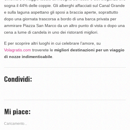
sogna il 44% delle coppie. Gli alberghi affacciati sul Canal Grande
e sulla laguna aspettano gli sposi a braccia aperte, soprattutto
dopo una giornata trascorsa a bordo di una barca privata per
ammirare Piazza San Marco da un altro punto di vista o dopo una
cena a lume di candela in uno dei ristoranti migliori.
E per scoprire altri luoghi in cui celebrare l’amore, su
Volagratis.com
troverete le
migliori destinazioni per un viaggio
di nozze indimenticabile
.
Condividi:
Fai
Fai
clic
clic
qui
per
Mi piace:
per
condividere
condividere
su
Caricamento...
su
Facebook