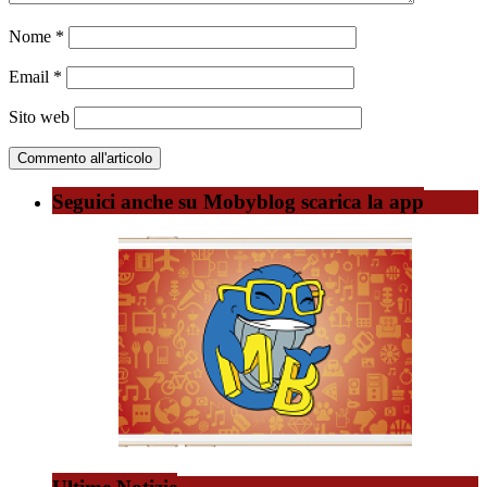
Nome
*
Email
*
Sito web
Seguici anche su Mobyblog scarica la app