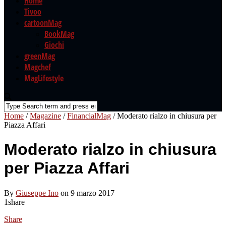
Home
Tivoo
cartoonMag
BookMag
Giochi
greenMag
Magchef
MagLifestyle
Home
/
Magazine
/
FinancialMag
/
Moderato rialzo in chiusura per
Piazza Affari
Moderato rialzo in chiusura
per Piazza Affari
By
Giuseppe Ino
on 9 marzo 2017
1
share
Share