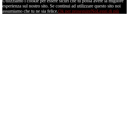
Utilizziamo i cookie per essere sicuri che tu possa avere la migliore
esperienza sul nostro sito. Se continui ad utilizzare questo sito noi
assumiamo che tu ne sia felice.
Ok per proseguire
No
Leggi di più