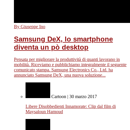
By Giuseppe Ino
Samsung DeX, lo smartphone
diventa un pò desktop
Pensata per migliorare la produttività di quanti lavorano in
mobilità. Riceviamo e pubblichiamo integralmente il seguente
comunicato stampa. Samsung Electronics Co., Ltd. ha
annunciato Samsung DeX, una nuova soluzione...
Cartoon | 30 marzo 2017
Libere Disobbedienti Innamorate: Clip dal film di
Maysaloun Hamoud