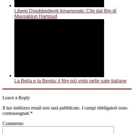
Libere Disobbedienti Innamorate: Clip dal film di
Maysaloun Hamoud
La Bella e la Bestia: il film più visto nelle sale italiane
Leave a Reply
Il tuo indirizzo email non sarà pubblicato.
I campi obbligatori sono
contrassegnati
*
Commento