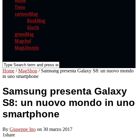
Home
Tivoo
cartoonMag
BookMag
Giochi
greenMag
Magchef
MagLifestyle
Home
/
MagShop
/
Samsung presenta Galaxy S8: un nuovo mondo
in uno smartphone
Samsung presenta Galaxy
S8: un nuovo mondo in uno
smartphone
By
Giuseppe Ino
on 30 marzo 2017
1
share