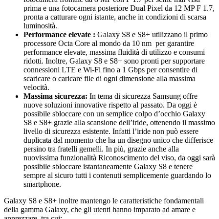
prima e una fotocamera posteriore Dual Pixel da 12 MP F 1.7,
pronta a catturare ogni istante, anche in condizioni di scarsa
luminosità.
Performance elevate :
Galaxy S8 e S8+ utilizzano il primo
processore Octa Core al mondo da 10 nm
per garantire
performance elevate, massima fluidità di utilizzo e consumi
ridotti.
Inoltre, Galaxy S8 e S8+ sono pronti per supportare
connessioni LTE e Wi-Fi fino a 1 Gbps per consentire di
scaricare o caricare file di ogni dimensione alla massima
velocità.
Massima sicurezza:
In tema di sicurezza Samsung offre
nuove soluzioni innovative rispetto al passato. Da oggi è
possibile sbloccare con un semplice colpo d’occhio Galaxy
S8 e S8+ grazie alla scansione dell’iride, ottenendo il massimo
livello di sicurezza esistente. Infatti l’iride non può essere
duplicata dal momento che ha un disegno unico che differisce
persino tra fratelli gemelli. In più, grazie anche alla
nuovissima funzionalità Riconoscimento del viso, da oggi sarà
possibile sbloccare istantaneamente Galaxy S8 e tenere
sempre al sicuro tutti i contenuti semplicemente guardando lo
smartphone.
Galaxy S8 e S8+ inoltre mantengo le caratteristiche fondamentali
della gamma Galaxy, che gli utenti hanno imparato ad amare e
apprezzare, tra cui: