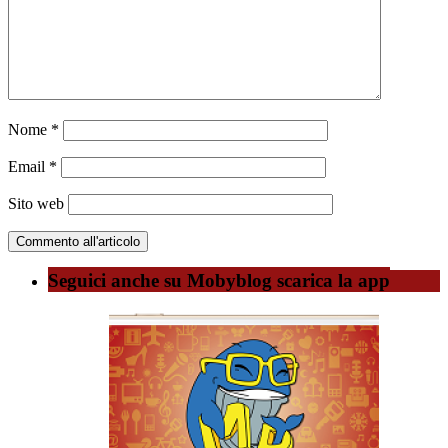
Nome
*
Email
*
Sito web
Seguici anche su Mobyblog scarica la app