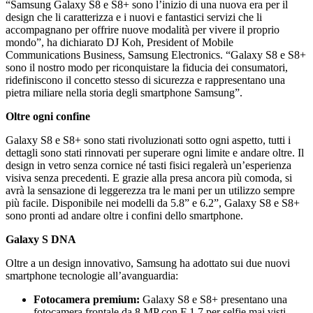
“Samsung Galaxy S8 e S8+ sono l’inizio di una nuova era per il
design che li caratterizza e i nuovi e fantastici servizi che li
accompagnano per offrire nuove modalità per vivere il proprio
mondo”, ha dichiarato DJ Koh, President of Mobile
Communications Business, Samsung Electronics. “Galaxy S8 e S8+
sono il nostro modo per riconquistare la fiducia dei consumatori,
ridefiniscono il concetto stesso di sicurezza e rappresentano una
pietra miliare nella storia degli smartphone Samsung”.
Oltre ogni confine
Galaxy S8 e S8+ sono stati rivoluzionati sotto ogni aspetto, tutti i
dettagli sono stati rinnovati per superare ogni limite e andare oltre. Il
design in vetro senza cornice né tasti fisici regalerà un’esperienza
visiva senza precedenti. E grazie alla presa ancora più comoda, si
avrà la sensazione di leggerezza tra le mani per un utilizzo sempre
più facile. Disponibile nei modelli da 5.8” e 6.2”, Galaxy S8 e S8+
sono pronti ad andare oltre i confini dello smartphone.
Galaxy S DNA
Oltre a un design innovativo, Samsung ha adottato sui due nuovi
smartphone tecnologie all’avanguardia:
Fotocamera premium:
Galaxy S8 e S8+ presentano una
fotocamera frontale da 8 MP con F 1.7 per selfie mai visti