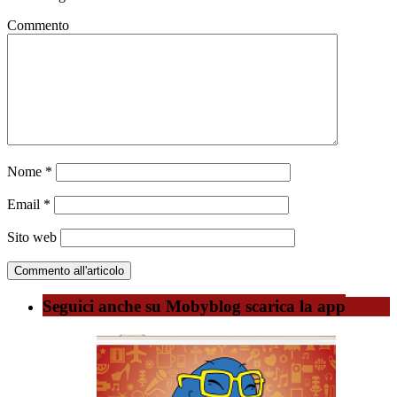
Commento
Nome
*
Email
*
Sito web
Seguici anche su Mobyblog scarica la app