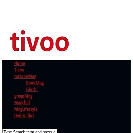
Home
Tivoo
cartoonMag
BookMag
Giochi
greenMag
Magchef
MagLifestyle
Dvd & libri