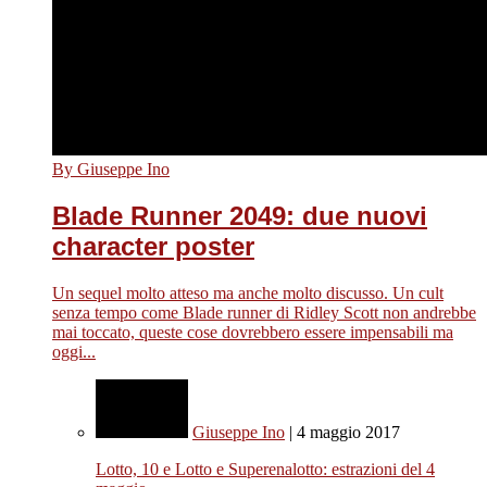
By Giuseppe Ino
Blade Runner 2049: due nuovi
character poster
Un sequel molto atteso ma anche molto discusso. Un cult
senza tempo come Blade runner di Ridley Scott non andrebbe
mai toccato, queste cose dovrebbero essere impensabili ma
oggi...
Giuseppe Ino
| 4 maggio 2017
Lotto, 10 e Lotto e Superenalotto: estrazioni del 4