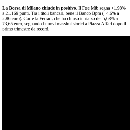
La Borsa di Milano chiude in positivo
. Il Ftse Mib segna +1,98%
a 21.169 punti. Tra i titoli bancari, bene il Banco Bpm (+4,6% a
2,86 euro). Corre la Ferrari, che ha chiuso in rialzo del 5,68% a
73,65 euro, segnando i nuovi massimi storici a Piazza Affari dopo il
primo trimestre da record.