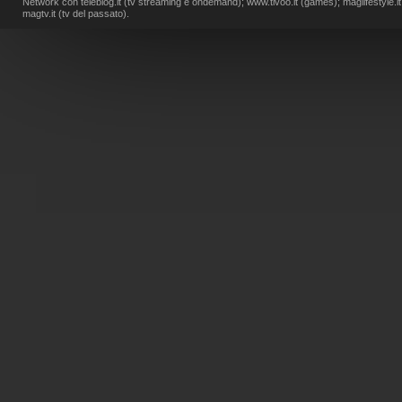
Network con teleblog.it (tv streaming e ondemand); www.tivoo.it (games); maglifestyle.it (li
magtv.it (tv del passato).