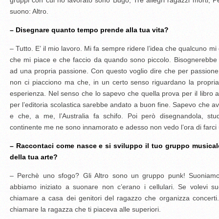
gruppi con cui ho lavorato sono Bugo, Tre allegri ragazzi morti, P
suono: Altro.
– Disegnare quanto tempo prende alla tua vita?
– Tutto. E’ il mio lavoro. Mi fa sempre ridere l’idea che qualcuno mi
che mi piace e che faccio da quando sono piccolo. Bisognerebbe
ad una propria passione. Con questo voglio dire che per passion
non ci piacciono ma che, in un certo senso riguardano la propria
esperienza. Nel senso che lo sapevo che quella prova per il libro a f
per l’editoria scolastica sarebbe andato a buon fine. Sapevo che avr
e che, a me, l’Australia fa schifo. Poi però disegnandola, stu
continente me ne sono innamorato e adesso non vedo l’ora di farci 
– Raccontaci come nasce e si sviluppo il tuo gruppo musicale
della tua arte?
– Perchè uno sfogo? Gli Altro sono un gruppo punk! Suoniam
abbiamo iniziato a suonare non c’erano i cellulari. Se volevi su
chiamare a casa dei genitori del ragazzo che organizza concert
chiamare la ragazza che ti piaceva alle superiori.