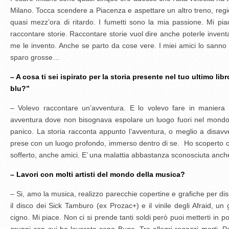
Milano. Tocca scendere a Piacenza e aspettare un altro treno, regi
quasi mezz’ora di ritardo. I fumetti sono la mia passione. Mi pi
raccontare storie. Raccontare storie vuol dire anche poterle invent
me le invento. Anche se parto da cose vere. I miei amici lo sanno c
sparo grosse…
– A cosa ti sei ispirato per la storia presente nel tuo ultimo li
blu?”
– Volevo raccontare un’avventura. E lo volevo fare in maniera o
avventura dove non bisognava espolare un luogo fuori nel mondo. 
panico. La storia racconta appunto l’avventura, o meglio a disavv
prese con un luogo profondo, immerso dentro di se. Ho scoperto
sofferto, anche amici. E’ una malattia abbastanza sconosciuta anche
– Lavori con molti artisti del mondo della musica?
– Si, amo la musica, realizzo parecchie copertine e grafiche per di
il disco dei Sick Tamburo (ex Prozac+) e il vinile degli Afraid, un
cigno. Mi piace. Non ci si prende tanti soldi però puoi metterti in portf