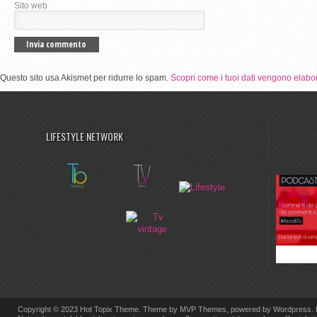
Sito web
Questo sito usa Akismet per ridurre lo spam.
Scopri come i tuoi dati vengono elabor
LIFESTYLE NETWORK
Copyright © 2023 Hot Topix Theme. Theme by MVP Themes, powered by Wordpress. L