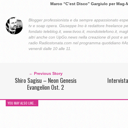
Marco “C’est Disco” Gargiulo per Mag-
Blogger professionista e da sempre appassionato esper
tv e soap opera. Giuseppe Ino è redattore freelance per 
fondato teleblog.it, www.tivoo.it, mondotelefono.it, magli
altri anche con UpGo.news nella creazione di post e an
radio Radiostonata.com nel programma quotidiano #Asco
venerdi dalle 10 alle 11.
← Previous Story
Shiro Sagisu – Neon Genesis
Intervist
Evangelion Ost. 2
YOU MAY ALSO LIKE...