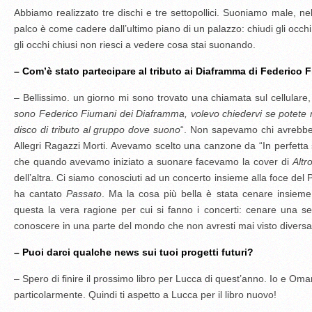
Abbiamo realizzato tre dischi e tre settopollici. Suoniamo male, 
palco è come cadere dall’ultimo piano di un palazzo: chiudi gli occhi 
gli occhi chiusi non riesci a vedere cosa stai suonando.
– Com’è stato partecipare al tributo ai Diaframma di Federico 
– Bellissimo. un giorno mi sono trovato una chiamata sul cellulare
sono Federico Fiumani dei Diaframma, volevo chiedervi se potete 
disco di tributo al gruppo dove suono
“. Non sapevamo chi avrebbe 
Allegri Ragazzi Morti. Avevamo scelto una canzone da “In perfetta sol
che quando avevamo iniziato a suonare facevamo la cover di
Altr
dell’altra. Ci siamo conosciuti ad un concerto insieme alla foce del P
ha cantato
Passato
. Ma la cosa più bella è stata cenare insieme 
questa la vera ragione per cui si fanno i concerti: cenare una 
conoscere in una parte del mondo che non avresti mai visto divers
– Puoi darci qualche news sui tuoi progetti futuri?
– Spero di finire il prossimo libro per Lucca di quest’anno. Io e Omar
particolarmente. Quindi ti aspetto a Lucca per il libro nuovo!